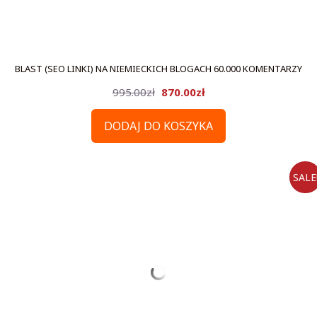
BLAST (SEO LINKI) NA NIEMIECKICH BLOGACH 60.000 KOMENTARZY
Pierwotna
Aktualna
995.00
zł
870.00
zł
cena
cena
DODAJ DO KOSZYKA
wynosiła:
wynosi:
995.00zł.
870.00zł.
SALE