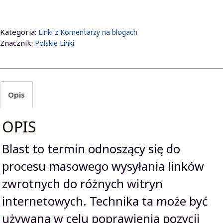
(SEO
LINKI)
POLSKIE
Kategoria:
Linki z Komentarzy na blogach
BLOGI
Znacznik:
Polskie Linki
25.000
Komentarzy
Opis
OPIS
Blast to termin odnoszący się do
procesu masowego wysyłania linków
zwrotnych do różnych witryn
internetowych. Technika ta może być
używana w celu poprawienia pozycji