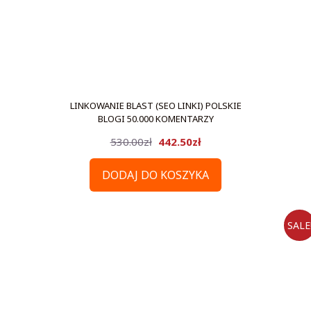
LINKOWANIE BLAST (SEO LINKI) POLSKIE
BLOGI 50.000 KOMENTARZY
Pierwotna
Aktualna
530.00
zł
442.50
zł
cena
cena
DODAJ DO KOSZYKA
wynosiła:
wynosi:
530.00zł.
442.50zł.
SALE