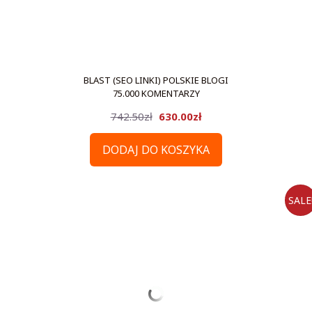
BLAST (SEO LINKI) POLSKIE BLOGI
75.000 KOMENTARZY
Pierwotna
Aktualna
742.50
zł
630.00
zł
cena
cena
DODAJ DO KOSZYKA
wynosiła:
wynosi:
742.50zł.
630.00zł.
SALE