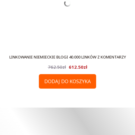
LINKOWANIE NIEMIECKIE BLOGI 40.000 LINKÓW Z KOMENTARZY
Pierwotna
Aktualna
762.50
zł
612.50
zł
cena
cena
DODAJ DO KOSZYKA
wynosiła:
wynosi:
762.50zł.
612.50zł.