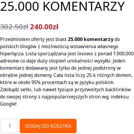
25.000 KOMENTARZY
Pierwotna
Aktualna
302.50
zł
240.00
zł
cena
cena
Przedmiotem oferty jest blast
25.000 komentarzy
do
wynosiła:
wynosi:
polskich blogów z możliwością wstawienia własnego
hiperłącza. Lista sporządzana jest losowo z ponad 1.000.000
302.50zł.
240.00zł.
adresów co daje duży stopień unikalności wysyłki. Jeden
komentarz dodawany jest tylko do jednej podstrony w
obrębie jednej domeny. Cała lista liczy 25 k różnych domen,
które w około 95% procentach są w języku polskim.
Zdobądź setki, lub nawet tysiące przyzwoitych backlinków
do swojej strony z najpopularniejszych stron wg. indeksu
Google!
ilość
DODAJ DO KOSZYKA
BLAST