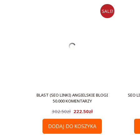
SALE!
BLAST (SEO LINKI) ANGIELSKIE BLOGI
SEO L
50.000 KOMENTARZY
Pierwotna
Aktualna
302.50
zł
222.50
zł
cena
cena
DODAJ DO KOSZYKA
wynosiła:
wynosi: