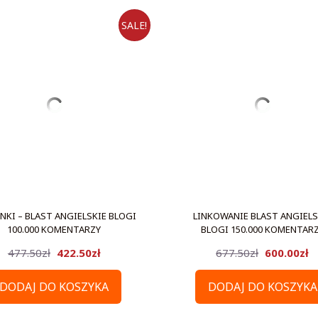
SALE!
INKI – BLAST ANGIELSKIE BLOGI
LINKOWANIE BLAST ANGIELS
100.000 KOMENTARZY
BLOGI 150.000 KOMENTAR
Pierwotna
Aktualna
Pierwotn
A
477.50
zł
422.50
zł
677.50
zł
600.00
zł
cena
cena
cena
c
DODAJ DO KOSZYKA
DODAJ DO KOSZYKA
wynosiła:
wynosi:
wynosiła:
w