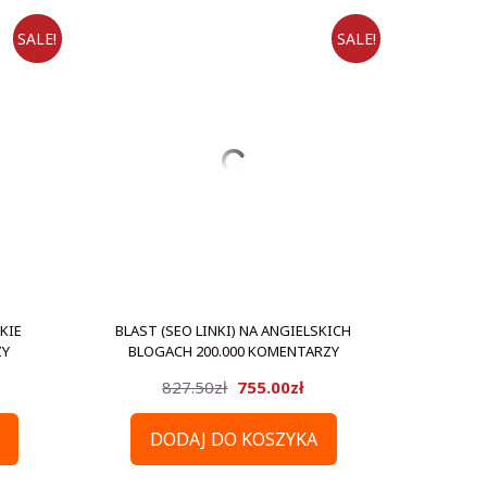
SALE!
SALE!
KIE
BLAST (SEO LINKI) NA ANGIELSKICH
ZY
BLOGACH 200.000 KOMENTARZY
a
ktualna
Pierwotna
Aktualna
827.50
zł
755.00
zł
ena
cena
cena
DODAJ DO KOSZYKA
ynosi:
wynosiła:
wynosi: