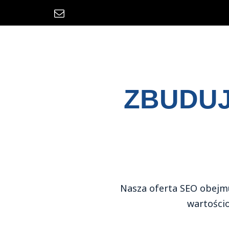
Skip
to
content
ZBUDUJ
Nasza oferta SEO obejmu
wartościo