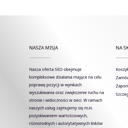
302.50zł.
222.50zł.
NASZA MISJA
NA S
Nasza oferta SEO obejmuje
Koszy
kompleksowe działania mające na celu
Zamów
poprawę pozycji w wynikach
Zapom
wyszukiwania oraz zwiększenie ruchu na
Szczeg
stronie i widoczności w sieci. W ramach
naszych usług zajmujemy się m.in.
pozyskiwaniem wartościowych,
różnorodnych i autorytatywnych linków