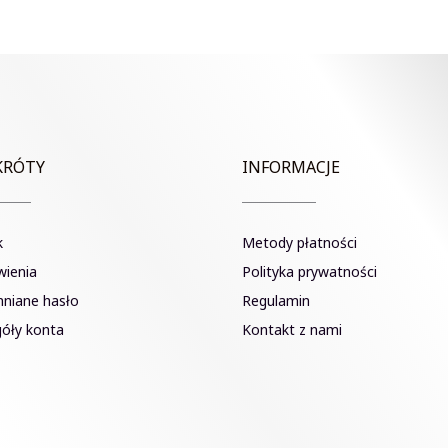
477.50zł.
422.50zł.
677.50zł.
6
KRÓTY
INFORMACJE
k
Metody płatności
ienia
Polityka prywatności
niane hasło
Regulamin
óły konta
Kontakt z nami