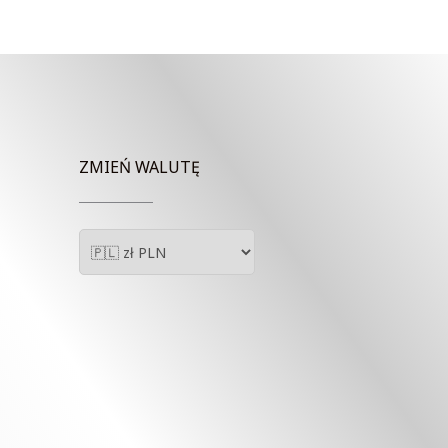
00.00zł.
827.50zł.
755.00zł.
ZMIEŃ WALUTĘ