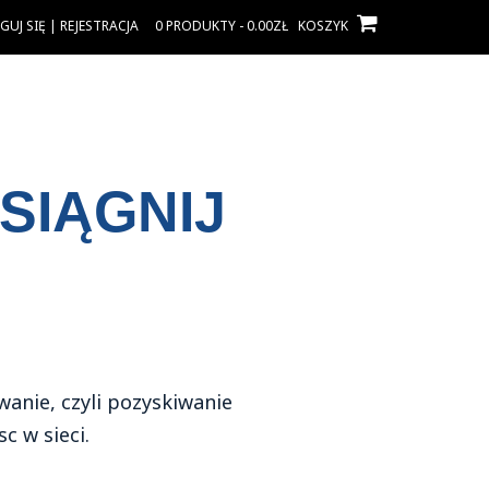
UJ SIĘ | REJESTRACJA
0 PRODUKTY - 0.00ZŁ
KOSZYK
SIĄGNIJ
anie, czyli pozyskiwanie
c w sieci.