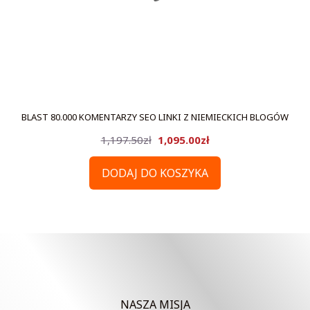
BLAST 80.000 KOMENTARZY SEO LINKI Z NIEMIECKICH BLOGÓW
Pierwotna
Aktualna
1,197.50
zł
1,095.00
zł
cena
cena
DODAJ DO KOSZYKA
wynosiła:
wynosi:
1,197.50zł.
1,095.00zł.
NASZA MISJA