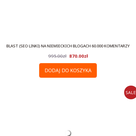
BLAST (SEO LINKI) NA NIEMIECKICH BLOGACH 60.000 KOMENTARZY
Pierwotna
Aktualna
995.00
zł
870.00
zł
cena
cena
DODAJ DO KOSZYKA
wynosiła:
wynosi:
995.00zł.
870.00zł.
SALE