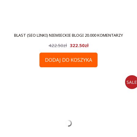
BLAST (SEO LINKI) NIEMIECKIE BLOGI 20.000 KOMENTARZY
Pierwotna
Aktualna
422.50
zł
322.50
zł
cena
cena
DODAJ DO KOSZYKA
wynosiła:
wynosi:
422.50zł.
322.50zł.
SALE