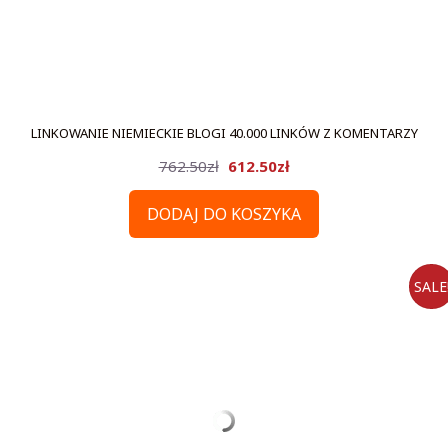
LINKOWANIE NIEMIECKIE BLOGI 40.000 LINKÓW Z KOMENTARZY
Pierwotna
Aktualna
762.50
zł
612.50
zł
cena
cena
DODAJ DO KOSZYKA
wynosiła:
wynosi:
762.50zł.
612.50zł.
SALE