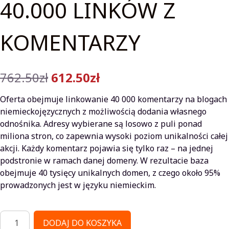
40.000 LINKÓW Z
KOMENTARZY
Pierwotna
Aktualna
762.50
zł
612.50
zł
cena
cena
Oferta obejmuje linkowanie 40 000 komentarzy na blogach
wynosiła:
wynosi:
niemieckojęzycznych z możliwością dodania własnego
odnośnika. Adresy wybierane są losowo z puli ponad
762.50zł.
612.50zł.
miliona stron, co zapewnia wysoki poziom unikalności całej
akcji. Każdy komentarz pojawia się tylko raz – na jednej
podstronie w ramach danej domeny. W rezultacie baza
obejmuje 40 tysięcy unikalnych domen, z czego około 95%
prowadzonych jest w języku niemieckim.
ilość
DODAJ DO KOSZYKA
Linkowanie