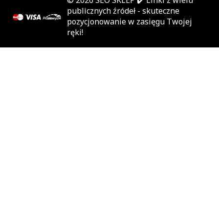
© 2026
SEO SKLEP
✔️ Linki z wielu
publicznych źródeł - skuteczne
pozycjonowanie w zasięgu Twojej
ręki!