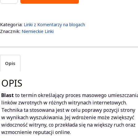
NIEMIECKIE
BLOGI
40.000
Kategoria:
Linki z Komentarzy na blogach
Linków
Znacznik:
Niemieckie Linki
z
Komentarzy
Opis
OPIS
Blast
to termin określający proces masowego umieszczani
linków zwrotnych w różnych witrynach internetowych.
Technika ta stosowana jest w celu poprawy pozycji strony
w wynikach wyszukiwania. Jej wdrożenie może zwiększyć
widoczność witryny, co przekłada się na większy ruch oraz
wzmocnienie reputacji online.