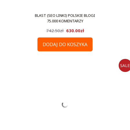
BLAST (SEO LINKI) POLSKIE BLOGI
75.000 KOMENTARZY
Pierwotna
Aktualna
742.50
zł
630.00
zł
cena
cena
DODAJ DO KOSZYKA
wynosiła:
wynosi:
742.50zł.
630.00zł.
SALE