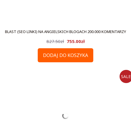
BLAST (SEO LINKI) NA ANGIELSKICH BLOGACH 200.000 KOMENTARZY
Pierwotna
Aktualna
827.50
zł
755.00
zł
cena
cena
DODAJ DO KOSZYKA
wynosiła:
wynosi:
827.50zł.
755.00zł.
SALE