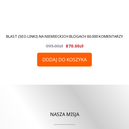
BLAST (SEO LINKI) NA NIEMIECKICH BLOGACH 60.000 KOMENTARZY
Pierwotna
Aktualna
995.00
zł
870.00
zł
cena
cena
DODAJ DO KOSZYKA
wynosiła:
wynosi:
995.00zł.
870.00zł.
NASZA MISJA