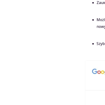
Zauw
Możl
nowy
Szyb