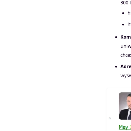
300 
h
h
Kom
uniw
chce
Adre
wyśw