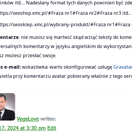
linków itd…. Nadesłany format tych danych powinien być zde
ttps://seoshop.xmc.pl/#Fraza nr1#Fraza nr2#Fraza nr3 itd…
ttps://seosklep..xmc.pl/wybrany-produkt/#Fraza nr1#Fraza 
entarze
. nie musisz się martwić skąd wziąć teksty do ko
ersalnych komentarzy w języku angielskim do wykorzystania
sz możesz przesłać swoje.
s e-mail:
wskazówka: warto skonfigurować usługę
Gravata
ietla przy komentarzu avatar pobierany właśnie z tego serw