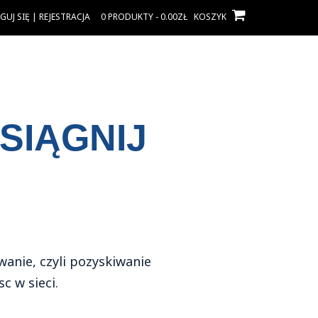
UJ SIĘ | REJESTRACJA
0 PRODUKTY - 0.00ZŁ
KOSZYK
SIĄGNIJ
anie, czyli pozyskiwanie
c w sieci.