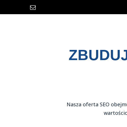
Skip
to
content
ZBUDUJ
Nasza oferta SEO obejmu
wartościo