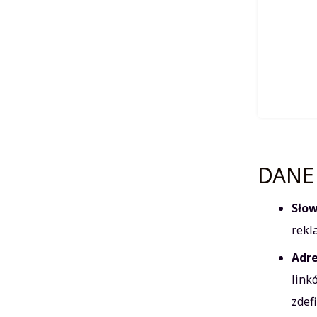
DANE 
Słow
rekl
Adre
link
zdef