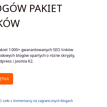
OGÓW PAKIET
NKÓW
a
Aktualna
cena
pakiet 1.000+ gwarantowanych SEO linków
:
wynosi:
dowych blogów opartych o różne skrypty,
dpress i Joomla K2.
167.50zł.
ZYKA
Linki z Komentarzy na zagranicznych blogach