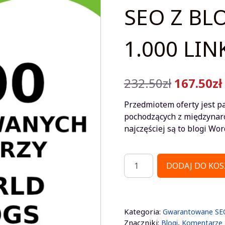
SEO Z BL
1.000 LI
Pierwotn
232.50
zł
167.50
zł
cena
Przedmiotem oferty jest 
wynosiła
pochodzących z międzynaro
najczęściej są to blogi Wor
232.50zł.
ilość
DODAJ DO KOS
ZWERYFIKOWANE
LINKI
SEO
Z
Kategoria:
Gwarantowane SEO 
BLOGÓW
Znaczniki:
,
Blogi
Komentarze