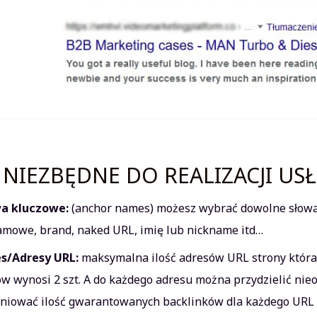
NIEZBĘDNE DO REALIZACJI US
a kluczowe:
(anchor names) możesz wybrać dowolne słowa k
amowe, brand, naked URL, imię lub nickname itd…
s/Adresy URL:
maksymalna ilość adresów URL strony która
ów wynosi 2 szt. A do każdego adresu można przydzielić nieo
iniować ilość gwarantowanych backlinków dla każdego URL 