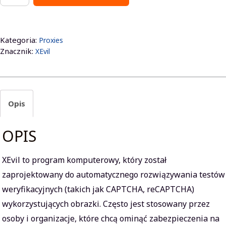
proxy
100
wątków
Kategoria:
Proxies
na
Znacznik:
XEvil
30
dni
Opis
OPIS
XEvil to program komputerowy, który został
zaprojektowany do automatycznego rozwiązywania testów
weryfikacyjnych (takich jak CAPTCHA, reCAPTCHA)
wykorzystujących obrazki. Często jest stosowany przez
osoby i organizacje, które chcą ominąć zabezpieczenia na