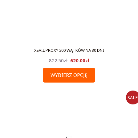
XEVIL PROXY 200 WĄTKÓW NA 30 DNI
Pierwotna
Aktualna
822.50
zł
620.00
zł
cena
cena
WYBIERZ OPCJĘ
wynosiła:
wynosi:
822.50zł.
620.00zł.
SALE