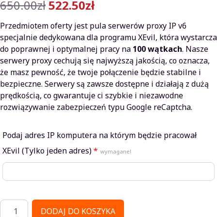
Pierwotna
Aktualna
650.00
zł
522.50
zł
cena
cena
Przedmiotem oferty jest pula serwerów proxy IP v6
wynosiła:
wynosi:
specjalnie dedykowana dla programu XEvil, która wystarcza
do poprawnej i optymalnej pracy na
100 wątkach
. Nasze
650.00zł.
522.50zł.
serwery proxy cechują się najwyższą jakością, co oznacza,
że ​​masz pewność, że twoje połączenie będzie stabilne i
bezpieczne. Serwery są zawsze dostępne i działają z dużą
prędkością, co gwarantuje ci szybkie i niezawodne
rozwiązywanie zabezpieczeń typu Google reCaptcha.
Podaj adres IP komputera na którym będzie pracował
XEvil (Tylko jeden adres)
*
wymagane!
ilość
DODAJ DO KOSZYKA
XEvil