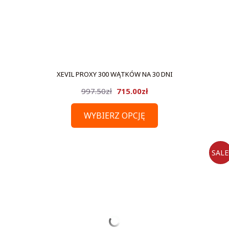
XEVIL PROXY 300 WĄTKÓW NA 30 DNI
Pierwotna
Aktualna
997.50
zł
715.00
zł
cena
cena
WYBIERZ OPCJĘ
wynosiła:
wynosi:
997.50zł.
715.00zł.
SALE