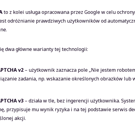
A
to z kolei usługa opracowana przez Google w celu ochron
est odróżnianie prawdziwych użytkowników od automatycz
jne.
ię dwa główne warianty tej technologii:
APTCHA v2
– użytkownik zaznacza pole „Nie jestem robotem
iązanie zadania, np. wskazanie określonych obrazków lub
APTCHA v3
– działa w tle, bez ingerencji użytkownika. Sys
nę, przypisuje mu wynik ryzyka i na tej podstawie serwis de
ślonej akcji.