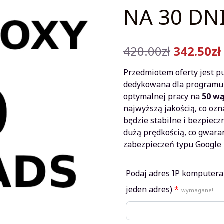
NA 30 DN
Pierwotn
420.00
zł
342.50
zł
cena
Przedmiotem oferty jest p
wynosiła
dedykowana dla programu X
optymalnej pracy na
50 w
420.00zł.
najwyższą jakością, co ozn
będzie stabilne i bezpiecz
dużą prędkością, co gwara
zabezpieczeń typu Google 
Podaj adres IP komputera 
jeden adres)
*
wymagane!