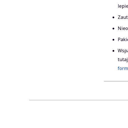
lepi
Zaut
Nieo
Paki
Wspa
tuta
form