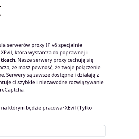
I
a
Aktualna
cena
ula serwerów proxy IP v6 specjalnie
:
wynosi:
Evil, która wystarcza do poprawnej i
ątkach
. Nasze serwery proxy cechują się
342.50zł.
acza, że ​​masz pewność, że twoje połączenie
ne. Serwery są zawsze dostępne i działają z
ntuje ci szybkie i niezawodne rozwiązywanie
reCaptcha.
na którym będzie pracował XEvil (Tylko