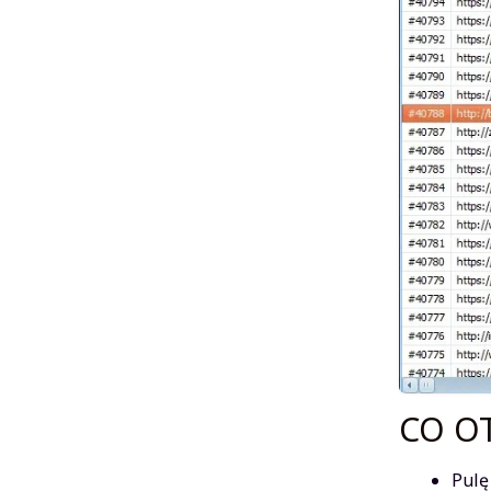
CO O
Pulę