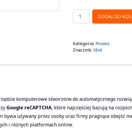
ilość
DODAJ DO KOS
XEvil
proxy
50
wątków
Kategoria:
Proxies
na
Znacznik:
XEvil
30
dni
rzędzie komputerowe stworzone do automatycznego rozwiązy
czy
Google reCAPTCHA
, które najczęściej bazują na rozpo
n bywa używany przez osoby oraz firmy pragnące obejść 
ych i różnych platformach online.