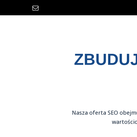
Skip
to
content
ZBUDUJ
Nasza oferta SEO obejmu
wartościo