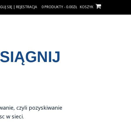
UJ SIĘ | REJESTRACJA
0 PRODUKTY - 0.00ZŁ
KOSZYK
SIĄGNIJ
anie, czyli pozyskiwanie
c w sieci.