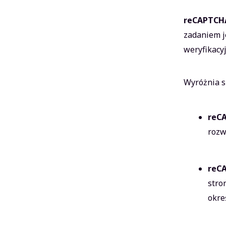
reCAPTCH
zadaniem j
weryfikacy
Wyróżnia s
reC
rozw
reC
stro
okre